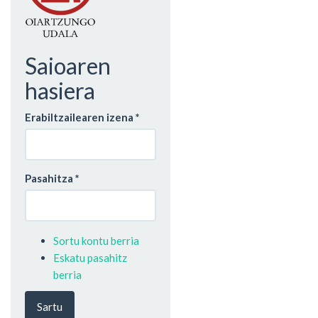
Saioaren
hasiera
Erabiltzailearen izena
*
Pasahitza
*
Sortu kontu berria
Eskatu pasahitz
berria
Sartu