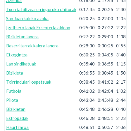
Azienda
0:16:00
0:17:45
1' 45''
Txerria hiltzearen inguruko ohiturak
0:17:45
0:20:25
2' 40''
San Juan kaleko azoka
0:20:25
0:22:00
1' 35''
Igeltsero lanak Errenteria aldean
0:25:00
0:27:22
2' 22''
Bizikletan lanera
0:27:22
0:29:00
1' 38''
Baserritarrak kalera lanera
0:29:30
0:30:25
0' 55''
Etxegintza
0:30:25
0:34:05
3' 40''
Lan sindikatuak
0:35:40
0:36:55
1' 15''
Bizikleta
0:36:55
0:38:45
1' 50''
Txirrindulari ospetsuak
0:38:45
0:41:02
2' 17''
Futbola
0:41:02
0:42:04
1' 02''
Pilota
0:43:04
0:45:48
2' 44''
Bizikletan
0:45:48
0:46:28
0' 40''
Estropadak
0:46:28
0:48:51
2' 23''
Haurtzaroa
0:48:51
0:50:57
2' 06''