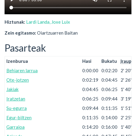
Hiztunak:
Lardi Landa, Joxe Luix
Zein egitasmo:
Oiartzuarren Baitan
Pasarteak
Izenburua
Hasi
Bukatu
Iraup.
Behiaren larrua
0:00:00
0:02:20
2' 20''
Ote-jotzen
0:02:19
0:04:45
2' 26''
Jakiak
0:04:45
0:06:25
1' 40''
Iratzetan
0:06:25
0:09:44
3' 19''
Su-egurra
0:09:44
0:11:35
1' 51''
Egur-biltzen
0:11:35
0:14:00
2' 25''
Garraioa
0:14:20
0:16:00
1' 40''