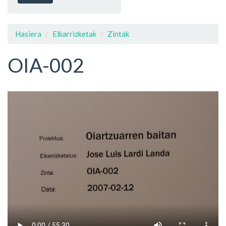
Hasiera
Elkarrizketak
Zintak
OIA-002