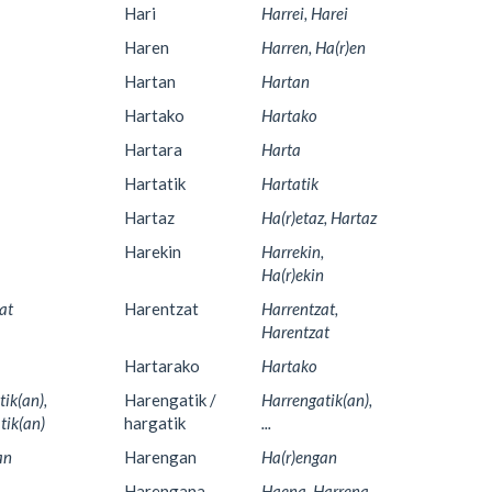
Hari
Harrei, Harei
Haren
Harren, Ha(r)en
Hartan
Hartan
Hartako
Hartako
Hartara
Harta
Hartatik
Hartatik
Hartaz
Ha(r)etaz, Hartaz
Harekin
Harrekin,
Ha(r)ekin
at
Harentzat
Harrentzat,
Harentzat
Hartarako
Hartako
tik(an),
Harengatik /
Harrengatik(an),
tik(an)
hargatik
...
an
Harengan
Ha(r)engan
Harengana
Haena, Harrena