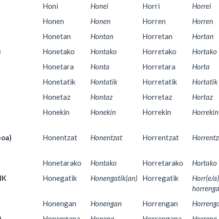
Honi
Honei
Horri
Horrei
Honen
Honen
Horren
Horren
Honetan
Hontan
Horretan
Hortan
)
Honetako
Hontako
Horretako
Hortako
Honetara
Honta
Horretara
Horta
Honetatik
Hontatik
Horretatik
Hortatik
Honetaz
Hontaz
Horretaz
Hortaz
Honekin
Honekin
Horrekin
Horrekin
oa)
Honentzat
Honentzat
Horrentzat
Horrentz
Honetarako
Hontako
Horretarako
Hortako
IK
Honegatik
Honengatik(an)
Horregatik
Horr(e/a)
horrenga
Honengan
Honengan
Horrengan
Horreng
)
Honengana
Honena
Horrengana
Horrena