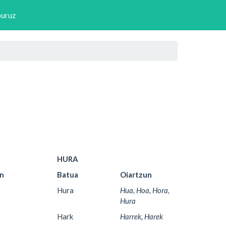
buruz
HURA
un
Batua
Oiartzun
Hura
Hua, Hoa, Hora,
Hura
Hark
Harrek, Harek