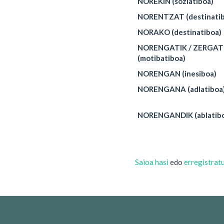
NOREKIN (soziatiboa)
NORENTZAT (destinatib
NORAKO (destinatiboa)
NORENGATIK / ZERGAT
(motibatiboa)
NORENGAN (inesiboa)
NORENGANA (adlatiboa
NORENGANDIK (ablatib
Saioa hasi
edo
erregistrat