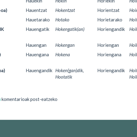
Hauekin
Hokin
Horiekin
Hoi
oa)
Hauentzat
Hokentzat
Horientzat
Hoi
Hauetarako
Hotako
Horietarako
Hoi
IK
Hauengatik
Hokengatik(an)
Horiengandik
Hoi
Hauengan
Hokengan
Horiengan
Hoi
)
Hauengana
Hokena
Horiengana
Hoi
oa)
Hauengandik
Hoken(gan)dik,
Horiengandik
Hoit
Hootatik
Hoi
u
komentarioak post-eatzeko