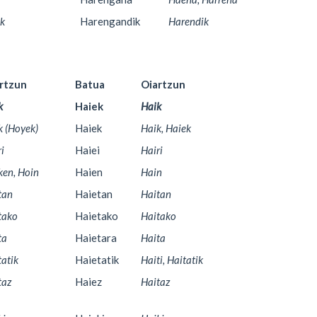
ik
Harengandik
Harendik
rtzun
Batua
Oiartzun
k
Haiek
Haik
k (Hoyek)
Haiek
Haik, Haiek
i
Haiei
Hairi
ken, Hoin
Haien
Hain
tan
Haietan
Haitan
tako
Haietako
Haitako
ta
Haietara
Haita
tatik
Haietatik
Haiti, Haitatik
taz
Haiez
Haitaz