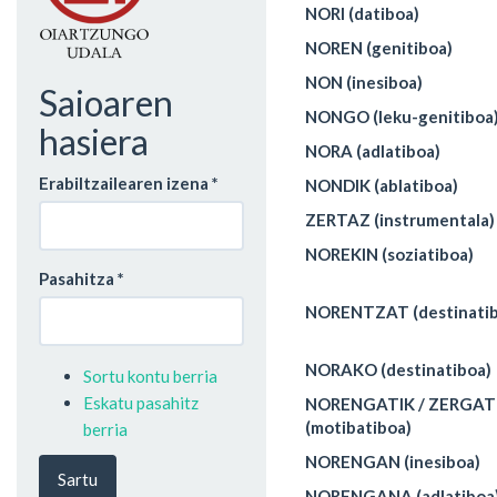
NORI (datiboa)
NOREN (genitiboa)
NON (inesiboa)
Saioaren
NONGO (leku-genitiboa
hasiera
NORA (adlatiboa)
Erabiltzailearen izena
*
NONDIK (ablatiboa)
ZERTAZ (instrumentala)
NOREKIN (soziatiboa)
Pasahitza
*
NORENTZAT (destinatib
NORAKO (destinatiboa)
Sortu kontu berria
Eskatu pasahitz
NORENGATIK / ZERGAT
(motibatiboa)
berria
NORENGAN (inesiboa)
Sartu
NORENGANA (adlatiboa