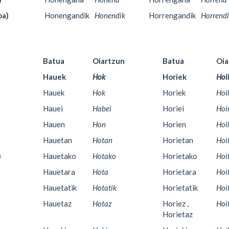
oa)
Honengandik
Honendik
Horrengandik
Horrend
Batua
Oiartzun
Batua
Oia
Hauek
Hok
Horiek
Hoi
Hauek
Hok
Horiek
Hoi
Hauei
Habei
Horiei
Hoir
Hauen
Hon
Horien
Hoi
Hauetan
Hotan
Horietan
Hoi
)
Hauetako
Hotako
Horietako
Hoi
Hauetara
Hota
Horietara
Hoi
Hauetatik
Hotatik
Horietatik
Hoi
Hauetaz
Hotaz
Horiez ,
Hoi
Horietaz