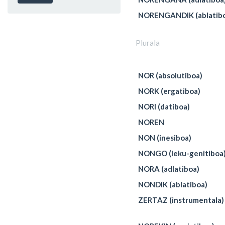
NORENGANDIK (ablatib
Plurala
NOR (absolutiboa)
NORK (ergatiboa)
NORI (datiboa)
NOREN
NON (inesiboa)
NONGO (leku-genitiboa
NORA (adlatiboa)
NONDIK (ablatiboa)
ZERTAZ (instrumentala)