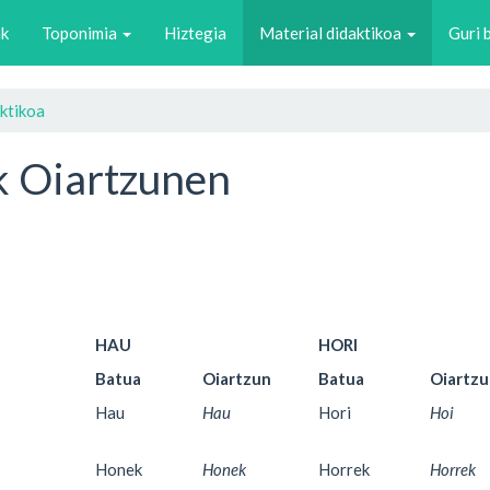
ak
Toponimia
Hiztegia
Material didaktikoa
Guri 
ktikoa
k Oiartzunen
HAU
HORI
Batua
Oiartzun
Batua
Oiartz
Hau
Hau
Hori
Hoi
Honek
Honek
Horrek
Horrek