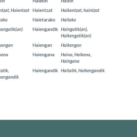
kin
Haiekin
Haikin
ntzat, Hoientzat
Haientzat
Haikentzat, haintzat
tako
Haietarako
Haitako
kengatik(an)
Haiengandik
Haingatik(an),
Haikengatik(an)
kengan
Haiengan
Haikengan
kena
Haiengana
Haina, Haikena,
Haingana
atik,
Haiengandik
Haitatik, Haikengandik
kengandik