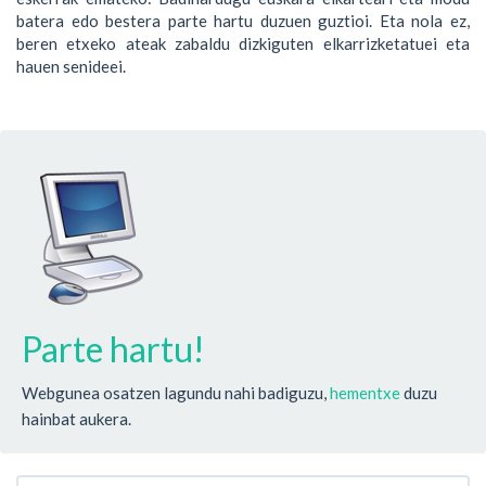
batera edo bestera parte hartu duzuen guztioi. Eta nola ez,
beren etxeko ateak zabaldu dizkiguten elkarrizketatuei eta
hauen senideei.
Parte hartu!
Webgunea osatzen lagundu nahi badiguzu,
hementxe
duzu
hainbat aukera.