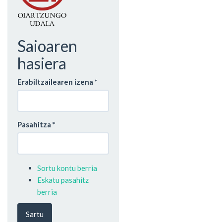
Saioaren
hasiera
Erabiltzailearen izena
*
Pasahitza
*
Sortu kontu berria
Eskatu pasahitz
berria
Sartu