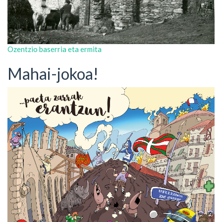
Ozentzio baserria eta ermita
Mahai-jokoa!