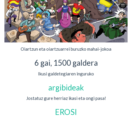
Oiartzun eta oiartzuarrei buruzko mahai-jokoa
6 gai, 1500 galdera
Ikusi galdetegiaren inguruko
argibideak
Jostatuz gure herriaz ikasi eta ongi pasa!
EROSI