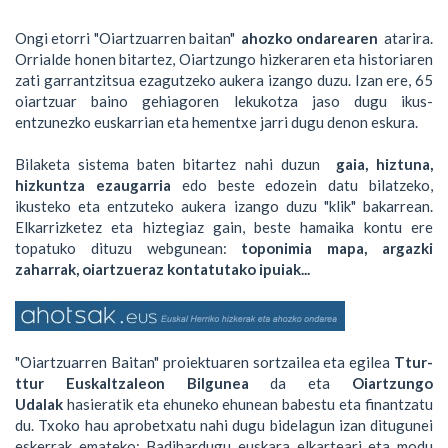
Ongi etorri "Oiartzuarren baitan"
ahozko ondarearen
atarira.
Orrialde honen bitartez, Oiartzungo hizkeraren eta historiaren
zati garrantzitsua ezagutzeko aukera izango duzu. Izan ere, 65
oiartzuar baino gehiagoren lekukotza jaso dugu ikus-
entzunezko euskarrian eta hementxe jarri dugu denon eskura.
Bilaketa sistema baten bitartez nahi duzun
gaia, hiztuna,
hizkuntza ezaugarria
edo beste edozein datu bilatzeko,
ikusteko eta entzuteko aukera izango duzu "klik" bakarrean.
Elkarrizketez eta hiztegiaz gain, beste hamaika kontu ere
topatuko dituzu webgunean:
toponimia mapa, argazki
zaharrak, oiartzueraz kontatutako ipuiak...
"Oiartzuarren Baitan" proiektuaren sortzailea eta egilea
Ttur-
ttur Euskaltzaleon Bilgunea
da eta
Oiartzungo
Udalak
hasieratik eta ehuneko ehunean babestu eta finantzatu
du. Txoko hau aprobetxatu nahi dugu bidelagun izan ditugunei
eskerrak emateko: Badihardugu euskara elkarteari eta modu