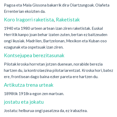
Pagoa eta Mala Gissona bakarrik dira Oiartzungoak. Olañeta
Errenterian ekoizten da.
Koro Iragorri raketista
,
Raketistak
1940 eta 1980 urteen artean izan ziren raketistak. Euskal
Herritik kanpo joan behar izaten zuten, bertan ez baitzeuden
ongi ikusiak. Madrilen, Bartzelonan, Mexikon eta Kuban oso
ezagunak eta ospetsuak izan ziren.
Kontsejupea berezitasunak
Pilotak kroska horretan jotzen duenean, norabide berezia
hartzen du, ia kontrolaezina pilotariarentzat. Kroska hori, batez
ere, frontisean dago baina ezker pareta ere hartzen du.
Artikutza trena urteak
1898tik 1918ra egon zen martxan.
jostatu eta jokatu
Jostatu: helburua ongi pasatzea da, ez irabaztea.