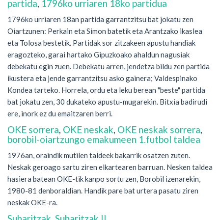
partida
,
1796ko urriaren 18ko partidua
1796ko urriaren 18an partida garrantzitsu bat jokatu zen
Oiartzunen: Perkain eta Simon batetik eta Arantzako ikaslea
eta Tolosa bestetik. Partidak sor zitzakeen apustu handiak
eragozteko, garai hartako Gipuzkoako ahaldun nagusiak
debekatu egin zuen. Debekatu arren, jendetza bildu zen partida
ikustera eta jende garrantzitsu asko gainera; Valdespinako
Kondea tarteko. Horrela, ordu eta leku berean "beste" partida
bat jokatu zen, 30 dukateko apustu-mugarekin. Bitxia badirudi
ere, inork ez du emaitzaren berri.
OKE sorrera
,
OKE neskak
,
OKE neskak sorrera
,
borobil-oiartzungo emakumeen 1.futbol taldea
1976an, oraindik mutilen taldeek bakarrik osatzen zuten.
Neskak geroago sartu ziren elkartearen barruan. Nesken taldea
hasiera batean OKE-tik kanpo sortu zen, Borobil izenarekin,
1980-81 denboraldian. Handik pare bat urtera pasatu ziren
neskak OKE-ra.
Suharitzak
,
Suharitzak II