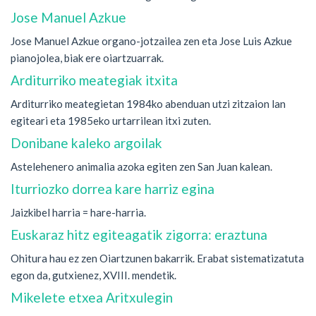
Jose Manuel Azkue
Jose Manuel Azkue organo-jotzailea zen eta Jose Luis Azkue
pianojolea, biak ere oiartzuarrak.
Arditurriko meategiak itxita
Arditurriko meategietan 1984ko abenduan utzi zitzaion lan
egiteari eta 1985eko urtarrilean itxi zuten.
Donibane kaleko argoilak
Astelehenero animalia azoka egiten zen San Juan kalean.
Iturriozko dorrea kare harriz egina
Jaizkibel harria = hare-harria.
Euskaraz hitz egiteagatik zigorra: eraztuna
Ohitura hau ez zen Oiartzunen bakarrik. Erabat sistematizatuta
egon da, gutxienez, XVIII. mendetik.
Mikelete etxea Aritxulegin