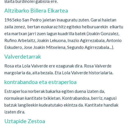
Baita burdinolei gabiola ere.
Altzibarko Billera Elkartea
1965eko San Pedro jaietan inauguratu zuten. Garai haietan
zaila zenez, bertan euskaraz hitz egiteko helburuarekin elkartu
eta martxan jarri zuen lagun kuadrilla batek (Joakin Gonzalez,
Rufino Arbelaitz, Joakin Lekuona, Inazio Agirrezabala, Antonio
Eskudero, Jose Joakin Mitxelena, Segundo Agirrezabala...).
Valverdetarrak
Rosa eta Lola Valverde ere ezagunak dira. Rosa Valverde
margolaria da, aita bezala. Eta Lola Valverde historialaria.
kontrabandoa eta estraperloa
Estraperloa norberak bakarka egiten duena izaten da,
normalean kantitate txikietan. Kontrabandoa, berriz, nagusi
batzuk langileekin kudeatutako ekintza da. Kantitate handiak
izaten dira.
Uztapide Zestoa