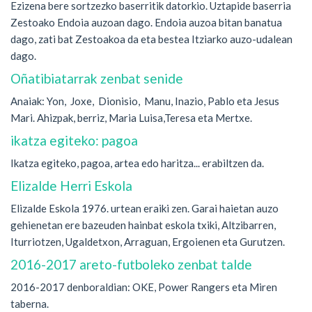
Ezizena bere sortzezko baserritik datorkio. Uztapide baserria
Zestoako Endoia auzoan dago. Endoia auzoa bitan banatua
dago, zati bat Zestoakoa da eta bestea Itziarko auzo-udalean
dago.
Oñatibiatarrak zenbat senide
Anaiak: Yon, Joxe, Dionisio, Manu, Inazio, Pablo eta Jesus
Mari. Ahizpak, berriz, Maria Luisa,Teresa eta Mertxe.
ikatza egiteko: pagoa
Ikatza egiteko, pagoa, artea edo haritza... erabiltzen da.
Elizalde Herri Eskola
Elizalde Eskola 1976. urtean eraiki zen. Garai haietan auzo
gehienetan ere bazeuden hainbat eskola txiki, Altzibarren,
Iturriotzen, Ugaldetxon, Arraguan, Ergoienen eta Gurutzen.
2016-2017 areto-futboleko zenbat talde
2016-2017 denboraldian: OKE, Power Rangers eta Miren
taberna.