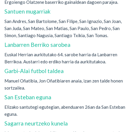
Ergoiengo Olatzene baserriko gainaldean dagoen parajea.
Santuen mugarriak
San Andres, San Bartolome, San Filipe, San Ignazio, San Joan,
San Juda, San Mateo, San Matias, San Paulo, San Pedro, San
Simon, Santiago Nagusia, Santiago Txikia, San Tomas.
Lanbarren Berriko sarobea
Euskal Herrian aurkitutako 64. sarobe harria da Lanbarren
Berrikoa. Austarri edo erdiko harria da aurkitutakoa.
Garbi-Alai futbol taldea
Manuel Oñatibia, Jon Oñatibiaren anaia, izan zen talde honen
sortzailea.
San Esteban eguna
Elizako santutegi egutegian, abenduaren 26an da San Esteban
eguna.
Sagarra neurtzeko kunela