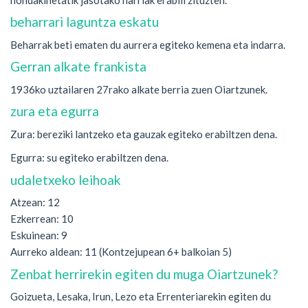
beharrari laguntza eskatu
Beharrak beti ematen du aurrera egiteko kemena eta indarra.
Gerran alkate frankista
1936ko uztailaren 27rako alkate berria zuen Oiartzunek.
zura eta egurra
Zura: bereziki lantzeko eta gauzak egiteko erabiltzen dena.
Egurra: su egiteko erabiltzen dena.
udaletxeko leihoak
Atzean: 12
Ezkerrean: 10
Eskuinean: 9
Aurreko aldean: 11 (Kontzejupean 6+ balkoian 5)
Zenbat herrirekin egiten du muga Oiartzunek?
Goizueta, Lesaka, Irun, Lezo eta Errenteriarekin egiten du