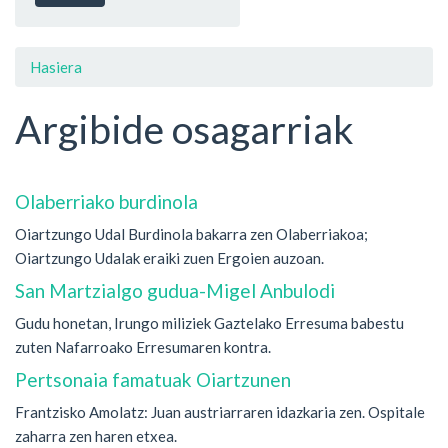
Hasiera
Argibide osagarriak
Olaberriako burdinola
Oiartzungo Udal Burdinola bakarra zen Olaberriakoa;
Oiartzungo Udalak eraiki zuen Ergoien auzoan.
San Martzialgo gudua-Migel Anbulodi
Gudu honetan, Irungo miliziek Gaztelako Erresuma babestu
zuten Nafarroako Erresumaren kontra.
Pertsonaia famatuak Oiartzunen
Frantzisko Amolatz: Juan austriarraren idazkaria zen. Ospitale
zaharra zen haren etxea.