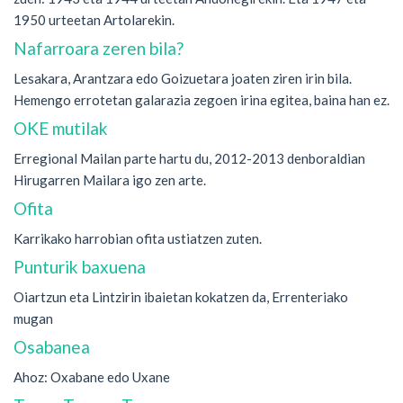
1950 urteetan Artolarekin.
Nafarroara zeren bila?
Lesakara, Arantzara edo Goizuetara joaten ziren irin bila.
Hemengo errotetan galarazia zegoen irina egitea, baina han ez.
OKE mutilak
Erregional Mailan parte hartu du, 2012-2013 denboraldian
Hirugarren Mailara igo zen arte.
Ofita
Karrikako harrobian ofita ustiatzen zuten.
Punturik baxuena
Oiartzun eta Lintzirin ibaietan kokatzen da, Errenteriako
mugan
Osabanea
Ahoz: Oxabane edo Uxane