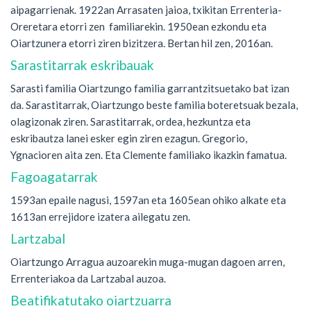
aipagarrienak. 1922an Arrasaten jaioa, txikitan Errenteria-
Oreretara etorri zen familiarekin. 1950ean ezkondu eta
Oiartzunera etorri ziren bizitzera. Bertan hil zen, 2016an.
Sarastitarrak eskribauak
Sarasti familia Oiartzungo familia garrantzitsuetako bat izan
da. Sarastitarrak, Oiartzungo beste familia boteretsuak bezala,
olagizonak ziren. Sarastitarrak, ordea, hezkuntza eta
eskribautza lanei esker egin ziren ezagun. Gregorio,
Ygnacioren aita zen. Eta Clemente familiako ikazkin famatua.
Fagoagatarrak
1593an epaile nagusi, 1597an eta 1605ean ohiko alkate eta
1613an errejidore izatera ailegatu zen.
Lartzabal
Oiartzungo Arragua auzoarekin muga-mugan dagoen arren,
Errenteriakoa da Lartzabal auzoa.
Beatifikatutako oiartzuarra