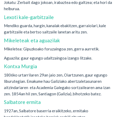
Jokatu: Zerbait dago jokoan, irabaztea edo galtzea; eta hori da
helburua.
Lexoti kale-garbitzaile
Mendiko guarda, hargin, kanalak ebakitzen, garraiolari, kale
garbitzaile eta bertso saltzaile lanetan aritu zen.
Mikeleteak eta aguazilak
Mikeletea: Gipuzkoako foruzaingoa zen, gerra aurretik.
Aguazila: gaur egungo udaltzaingoa izango litzake.
Kontxa Murgia
1806ko urtarrilaren 29an jaio zen, Oiartzunen, gaur egungo
liburutegian. Emakume hau Galiziako abertzaletasunaren
aitzindariaren eta Academia Galegako sortzailearen ama izan
zen. 1854an hil zen, Santiagon (Galizia), bihotzeko batez.
Salbatore ermita
1927an, Salbatore baserria eraikitzeko, ermitako
hondakinetatik jasotako harriak erabili zituzten.