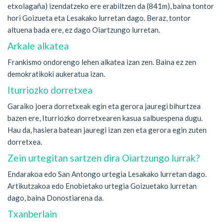
etxolagaña) izendatzeko ere erabiltzen da (841m), baina tontor
hori Goizueta eta Lesakako lurretan dago. Beraz, tontor
altuena bada ere, ez dago Oiartzungo lurretan.
Arkale alkatea
Frankismo ondorengo lehen alkatea izan zen. Baina ez zen
demokratikoki aukeratua izan.
Iturriozko dorretxea
Garaiko joera dorretxeak egin eta gerora jauregi bihurtzea
bazen ere, Iturriozko dorretxearen kasua salbuespena dugu.
Hau da, hasiera batean jauregi izan zen eta gerora egin zuten
dorretxea.
Zein urtegitan sartzen dira Oiartzungo lurrak?
Endarakoa edo San Antongo urtegia Lesakako lurretan dago.
Artikutzakoa edo Enobietako urtegia Goizuetako lurretan
dago, baina Donostiarena da.
Txanberlain