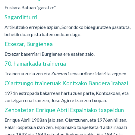
Euskara Batuan "garatxo".
Sagarditturri
Artikutzako errepide azpian, Sorondoko bidegurutzea pasatuta,
behetik doan pista baten ondoan dago.
Etxezar, Burgienea
Etxezar baserriari Burgienea ere esaten zaio.
70. hamarkada trainerua
Trainerua zuria zen eta
Zuberoa
izena urdinez idatzita zegoen.
Oiartzungo traineruak Kontxako Bandera irabazi
1971n estropada bakarrean hartu zuen parte, Kontxakoan, eta
zortzigarrena izan zen; Jose Agirre izan zen txopan.
Zenbatetan Enrique Abril Espainiako txapeldun
Enrique Abril 1908an jaio zen, Oiartzunen, eta 1976an hil zen.
Palari ospetsua izan zen. Espainiako txapelketa 4 aldiz irabazi
zuen: 1943 eta 1944 urteetan Andonegirekin. Eta 1947 eta