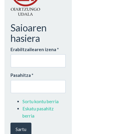
Saioaren
hasiera
Erabiltzailearen izena
*
Pasahitza
*
Sortu kontu berria
Eskatu pasahitz
berria
Sartu