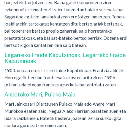
har, ezteietan jotzen zen. Baina gaizki konpontzen ziren
ezkonduei ere ematen zitzaien batzuetan halako serenata bat.
Sagardoa egiteko lana bukatzean ere jotzen omen zen. Tobera
joaldiarekin tartekatuz kantatzen ditu bertsolariak bertsoak,
bai toberaren bertso propio zaharrak, saio horretarako
prestatutakoak, eta bai bat-bateko bertso berriak. Dozena erdi
bertsotik gora kantatzen dira saio batean.
Legarreko Fraide Kaputxinoak
,
Legarreko Fraide
Kaputxinoak
1903. urtean etorri ziren fraide Kaputxinoak Frantzia aldetik.
Horregatik, herrian frantsesa irakasten aritu ziren. 1906.
urtean, udaletxean frantses azterketa bat antolatu zuten.
Anbotoko Mari
,
Puiako Maia
Mari Jainkosari Oiartzunen Puiako Maia edo Andre Mari
Munokoa esaten zaio. Negua Aiako Harrian pasatzen zuen eta
udara Jaizkibelen. Batetik bestera joatean, zerua suzko igitai
modura gurutzatzen omen zuen.