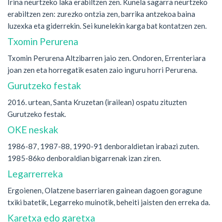
Irina neurtzeko laka erabiltzen zen. Kunela sagarra neurtzeko
erabiltzen zen: zurezko ontzia zen, barrika antzekoa baina
luzexka eta giderrekin. Sei kunelekin karga bat kontatzen zen.
Txomin Perurena
Txomin Perurena Altzibarren jaio zen. Ondoren, Errenteriara
joan zen eta horregatik esaten zaio inguru horri Perurena.
Gurutzeko festak
2016. urtean, Santa Kruzetan (irailean) ospatu zituzten
Gurutzeko festak.
OKE neskak
1986-87, 1987-88, 1990-91 denboraldietan irabazi zuten.
1985-86ko denboraldian bigarrenak izan ziren.
Legarrerreka
Ergoienen, Olatzene baserriaren gainean dagoen goragune
txiki batetik, Legarreko muinotik, beheiti jaisten den erreka da.
Karetxa edo garetxa