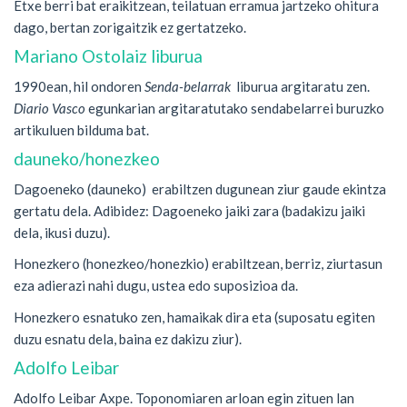
Etxe berri bat eraikitzean, teilatuan erramua jartzeko ohitura
dago, bertan zorigaitzik ez gertatzeko.
Mariano Ostolaiz liburua
1990ean, hil ondoren
Senda-belarrak
liburua argitaratu zen.
Diario Vasco
egunkarian argitaratutako sendabelarrei buruzko
artikuluen bilduma bat.
dauneko/honezkeo
Dagoeneko (dauneko) erabiltzen dugunean ziur gaude ekintza
gertatu dela. Adibidez: Dagoeneko jaiki zara (badakizu jaiki
dela, ikusi duzu).
Honezkero (honezkeo/honezkio) erabiltzean, berriz, ziurtasun
eza adierazi nahi dugu, ustea edo suposizioa da.
Honezkero esnatuko zen, hamaikak dira eta (suposatu egiten
duzu esnatu dela, baina ez dakizu ziur).
Adolfo Leibar
Adolfo Leibar Axpe. Toponomiaren arloan egin zituen lan