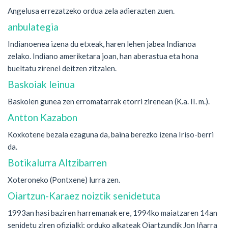
Angelusa errezatzeko ordua zela adierazten zuen.
anbulategia
Indianoenea izena du etxeak, haren lehen jabea Indianoa
zelako. Indiano ameriketara joan, han aberastua eta hona
bueltatu zirenei deitzen zitzaien.
Baskoiak leinua
Baskoien gunea zen erromatarrak etorri zirenean (K.a. II. m.).
Antton Kazabon
Koxkotene bezala ezaguna da, baina berezko izena Iriso-berri
da.
Botikalurra Altzibarren
Xoteroneko (Pontxene) lurra zen.
Oiartzun-Karaez noiztik senidetuta
1993an hasi baziren harremanak ere, 1994ko maiatzaren 14an
senidetu ziren ofizialki; orduko alkateak Oiartzundik Jon Iñarra