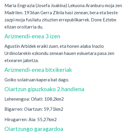
Maria Engrazia (Josefa Joakina) Lekuona Aranburu moja zen
Madrilen. 1936an Gerra Zibila hasi zenean, bera eta beste
zazpi moja fusilatu zituzten errepublikarrek. Done Eztebe
elizan oroitarria du.
Arizmendi-enea 3 izen
Agustin Arbidek eraiki zuen, eta honen alaba Inazio
Urdinolarekin ezkondu zenean hauen eskuetara pasa zen
etxearen jabetza.
Arizmendi-enea bitxikeriak
Goiko solairuan kapera bat dago.
Oiartzun gipuzkoako 2.handiena
Lehenengoa: Oñati: 108,2km2
Bigarren: Oiartzun: 59,71km2
Hirugarren: Aia: 55,27km2
Oiartzungo garagardoa