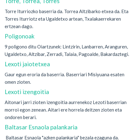
Torre, Torrea, Torres
Torre Iturriozko baserria da. Torrea Altzibarko etxea da. Eta
Torres Iturriotz eta Ugaldetxo artean, Txalakaerrekaren
ertzean dago.
Poligonoak
9 poligono ditu Oiartzunek: Lintzirin, Lanbarren, Aranguren,
Ugaldetxo, Altzibar, Zerradi, Talaia, Pagoalde, Bakardaztegi.
Lexoti jaiotetxea
Gaur egun eroria da baserria. Baserriari Misiyuana esaten
omen zioten.
Lexoti izengoitia
Aitonari jarri zioten izengoitia aurrenekoz Lezoti baserrian
morroi egon zenean. Aitari ere horrela deitzen zioten eta
ondoren berari.
Baltasar Esnaola palankaria
Baltasar Esnaola "azken palankaria" bezala ezaguna da.