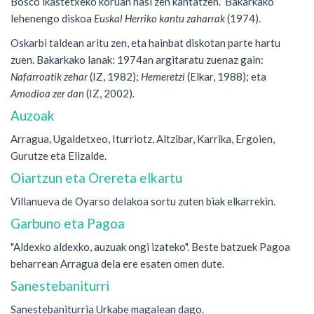
Bosco ikastetxeko koruan hasi zen kantatzen. Bakarkako
lehenengo diskoa
Euskal Herriko kantu zaharrak
(1974).
Oskarbi taldean aritu zen, eta hainbat diskotan parte hartu
zuen. Bakarkako lanak: 1974an argitaratu zuenaz gain:
Nafarroatik zehar
(IZ, 1982);
Hemeretzi
(Elkar, 1988); eta
Amodioa zer dan
(IZ, 2002).
Auzoak
Arragua, Ugaldetxeo, Iturriotz, Altzibar, Karrika, Ergoien,
Gurutze eta Elizalde.
Oiartzun eta Orereta elkartu
Villanueva de Oyarso delakoa sortu zuten biak elkarrekin.
Garbuno eta Pagoa
"Aldexko aldexko, auzuak ongi izateko". Beste batzuek Pagoa
beharrean Arragua dela ere esaten omen dute.
Sanestebaniturri
Sanestebaniturria Urkabe magalean dago.