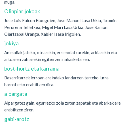
muga.
Olinpiar jokoak
Jose Luis Falcon Etxegoien, Jose Manuel Lasa Urkia, Txomin
Perurena Telletxea, Migel Mari Lasa Urkia, Jose Ramon
Oiartzabal Uranga, Xabier Isasa Irigoien.
jokiya
Animaliak jateko, otearekin, erremolatxarekin, arbiarekin eta
artoaren zahiarekin egiten zen nahasketa zen.
bost-hortz eta karrama
Baserritarrek lerroan ereindako landareen tarteko lurra
harrotzeko erabiltzen dira.
alpargata
Alpargatez gain, egurrezko zola zuten zapatak eta abarkak ere
erabiltzen ziren.
gabi-arotz