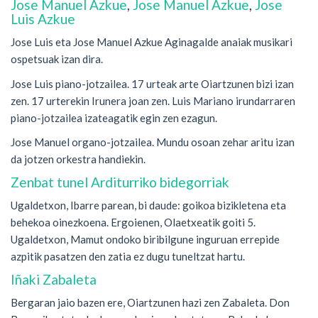
Jose Manuel Azkue
,
Jose Manuel Azkue
,
Jose
Luis Azkue
Jose Luis eta Jose Manuel Azkue Aginagalde anaiak musikari
ospetsuak izan dira.
Jose Luis piano-jotzailea. 17 urteak arte Oiartzunen bizi izan
zen. 17 urterekin Irunera joan zen. Luis Mariano irundarraren
piano-jotzailea izateagatik egin zen ezagun.
Jose Manuel organo-jotzailea. Mundu osoan zehar aritu izan
da jotzen orkestra handiekin.
Zenbat tunel Arditurriko bidegorriak
Ugaldetxon, Ibarre parean, bi daude: goikoa bizikletena eta
behekoa oinezkoena. Ergoienen, Olaetxeatik goiti 5.
Ugaldetxon, Mamut ondoko biribilgune inguruan errepide
azpitik pasatzen den zatia ez dugu tuneltzat hartu.
Iñaki Zabaleta
Bergaran jaio bazen ere, Oiartzunen hazi zen Zabaleta. Don