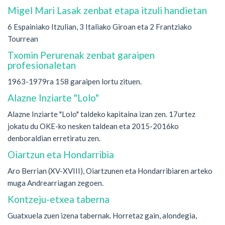
Migel Mari Lasak zenbat etapa itzuli handietan
6 Espainiako Itzulian, 3 Italiako Giroan eta 2 Frantziako
Tourrean
Txomin Perurenak zenbat garaipen
profesionaletan
1963-1979ra 158 garaipen lortu zituen.
Alazne Inziarte "Lolo"
Alazne Inziarte "Lolo" taldeko kapitaina izan zen. 17urtez
jokatu du OKE-ko nesken taldean eta 2015-2016ko
denboraldian erretiratu zen.
Oiartzun eta Hondarribia
Aro Berrian (XV-XVIII), Oiartzunen eta Hondarribiaren arteko
muga Andrearriagan zegoen.
Kontzeju-etxea taberna
Guatxuela zuen izena tabernak. Horretaz gain, alondegia,