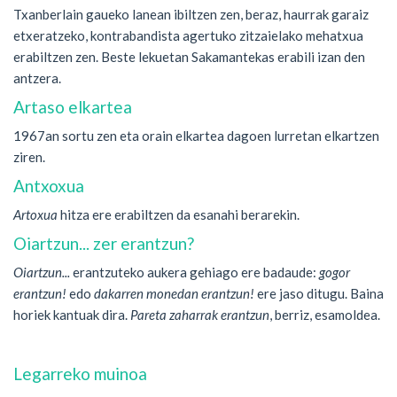
Txanberlain gaueko lanean ibiltzen zen, beraz, haurrak garaiz
etxeratzeko, kontrabandista agertuko zitzaielako mehatxua
erabiltzen zen. Beste lekuetan Sakamantekas erabili izan den
antzera.
Artaso elkartea
1967an sortu zen eta orain elkartea dagoen lurretan elkartzen
ziren.
Antxoxua
Artoxua
hitza ere erabiltzen da esanahi berarekin.
Oiartzun... zer erantzun?
Oiartzun...
erantzuteko aukera gehiago ere badaude:
gogor
erantzun!
edo
dakarren monedan erantzun!
ere jaso ditugu. Baina
horiek kantuak dira.
Pareta zaharrak erantzun
, berriz, esamoldea.
Legarreko muinoa