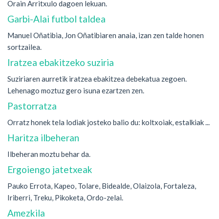
Orain Arritxulo dagoen lekuan.
Garbi-Alai futbol taldea
Manuel Oñatibia, Jon Oñatibiaren anaia, izan zen talde honen
sortzailea.
Iratzea ebakitzeko suziria
Suziriaren aurretik iratzea ebakitzea debekatua zegoen.
Lehenago moztuz gero isuna ezartzen zen.
Pastorratza
Orratz honek tela lodiak josteko balio du: koltxoiak, estalkiak ...
Haritza ilbeheran
Ilbeheran moztu behar da.
Ergoiengo jatetxeak
Pauko Errota, Kapeo, Tolare, Bidealde, Olaizola, Fortaleza,
Iriberri, Treku, Pikoketa, Ordo-zelai.
Amezkila