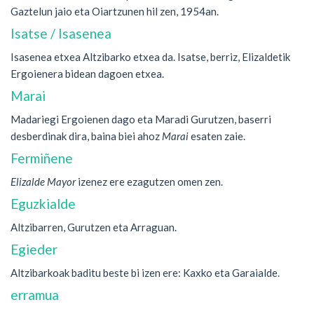
Gaztelun jaio eta Oiartzunen hil zen, 1954an.
Isatse / Isasenea
Isasenea etxea Altzibarko etxea da. Isatse, berriz, Elizaldetik
Ergoienera bidean dagoen etxea.
Marai
Madariegi Ergoienen dago eta Maradi Gurutzen, baserri
desberdinak dira, baina biei ahoz
Marai
esaten zaie.
Fermiñene
Elizalde Mayor
izenez ere ezagutzen omen zen.
Eguzkialde
Altzibarren, Gurutzen eta Arraguan.
Egieder
Altzibarkoak baditu beste bi izen ere: Kaxko eta Garaialde.
erramua