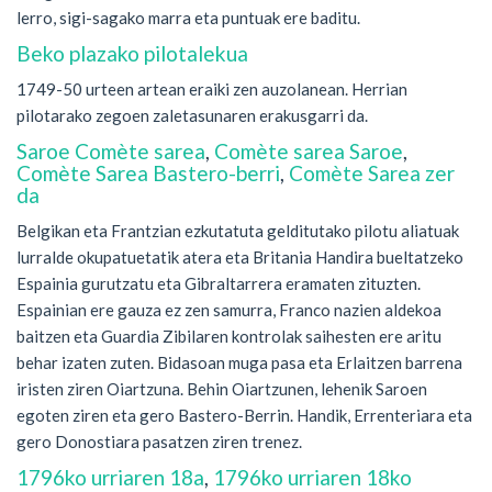
lerro, sigi-sagako marra eta puntuak ere baditu.
Beko plazako pilotalekua
1749-50 urteen artean eraiki zen auzolanean. Herrian
pilotarako zegoen zaletasunaren erakusgarri da.
Saroe Comète sarea
,
Comète sarea Saroe
,
Comète Sarea Bastero-berri
,
Comète Sarea zer
da
Belgikan eta Frantzian ezkutatuta gelditutako pilotu aliatuak
lurralde okupatuetatik atera eta Britania Handira bueltatzeko
Espainia gurutzatu eta Gibraltarrera eramaten zituzten.
Espainian ere gauza ez zen samurra, Franco nazien aldekoa
baitzen eta Guardia Zibilaren kontrolak saihesten ere aritu
behar izaten zuten. Bidasoan muga pasa eta Erlaitzen barrena
iristen ziren Oiartzuna. Behin Oiartzunen, lehenik Saroen
egoten ziren eta gero Bastero-Berrin. Handik, Errenteriara eta
gero Donostiara pasatzen ziren trenez.
1796ko urriaren 18a
,
1796ko urriaren 18ko