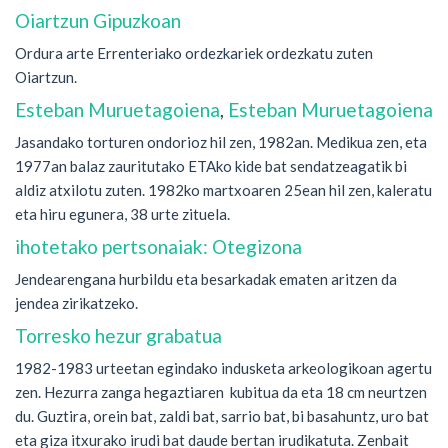
Oiartzun Gipuzkoan
Ordura arte Errenteriako ordezkariek ordezkatu zuten
Oiartzun.
Esteban Muruetagoiena
,
Esteban Muruetagoiena
Jasandako torturen ondorioz hil zen, 1982an. Medikua zen, eta
1977an balaz zauritutako ETAko kide bat sendatzeagatik bi
aldiz atxilotu zuten. 1982ko martxoaren 25ean hil zen, kaleratu
eta hiru egunera, 38 urte zituela.
ihotetako pertsonaiak: Otegizona
Jendearengana hurbildu eta besarkadak ematen aritzen da
jendea zirikatzeko.
Torresko hezur grabatua
1982-1983 urteetan egindako indusketa arkeologikoan agertu
zen. Hezurra zanga hegaztiaren kubitua da eta 18 cm neurtzen
du. Guztira, orein bat, zaldi bat, sarrio bat, bi basahuntz, uro bat
eta giza itxurako irudi bat daude bertan irudikatuta. Zenbait