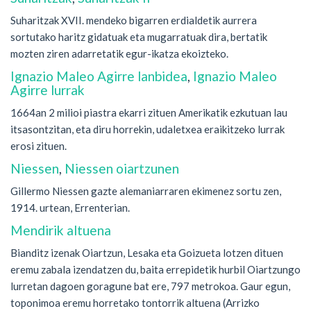
Suharitzak XVII. mendeko bigarren erdialdetik aurrera
sortutako haritz gidatuak eta mugarratuak dira, bertatik
mozten ziren adarretatik egur-ikatza ekoizteko.
Ignazio Maleo Agirre lanbidea
,
Ignazio Maleo
Agirre lurrak
1664an 2 milioi piastra ekarri zituen Amerikatik ezkutuan lau
itsasontzitan, eta diru horrekin, udaletxea eraikitzeko lurrak
erosi zituen.
Niessen
,
Niessen oiartzunen
Gillermo Niessen gazte alemaniarraren ekimenez sortu zen,
1914. urtean, Errenterian.
Mendirik altuena
Bianditz izenak Oiartzun, Lesaka eta Goizueta lotzen dituen
eremu zabala izendatzen du, baita errepidetik hurbil Oiartzungo
lurretan dagoen goragune bat ere, 797 metrokoa. Gaur egun,
toponimoa eremu horretako tontorrik altuena (Arrizko