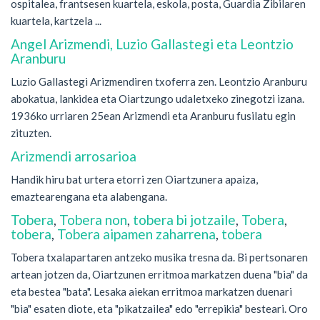
ospitalea, frantsesen kuartela, eskola, posta, Guardia Zibilaren
kuartela, kartzela ...
Angel Arizmendi, Luzio Gallastegi eta Leontzio
Aranburu
Luzio Gallastegi Arizmendiren txoferra zen. Leontzio Aranburu
abokatua, lankidea eta Oiartzungo udaletxeko zinegotzi izana.
1936ko urriaren 25ean Arizmendi eta Aranburu fusilatu egin
zituzten.
Arizmendi arrosarioa
Handik hiru bat urtera etorri zen Oiartzunera apaiza,
emaztearengana eta alabengana.
Tobera
,
Tobera non
,
tobera bi jotzaile
,
Tobera
,
tobera
,
Tobera aipamen zaharrena
,
tobera
Tobera txalapartaren antzeko musika tresna da. Bi pertsonaren
artean jotzen da, Oiartzunen erritmoa markatzen duena "bia" da
eta bestea "bata". Lesaka aiekan erritmoa markatzen duenari
"bia" esaten diote, eta "pikatzailea" edo "errepikia" besteari. Oro