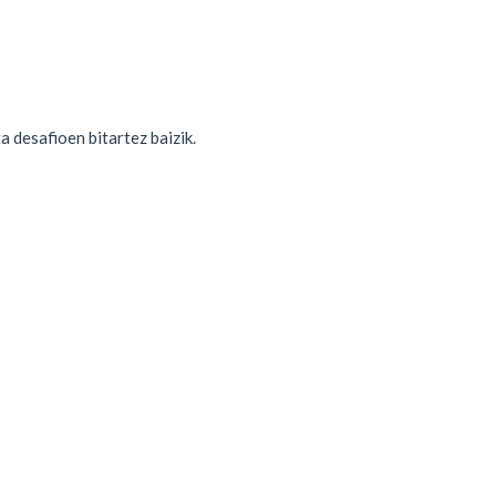
a desafioen bitartez baizik.