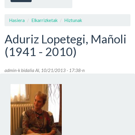
Hasiera
Elkarrizketak
Hiztunak
Aduriz Lopetegi, Mañoli
(1941 - 2010)
admin
-k bidalia Al, 10/21/2013 - 17:38-n