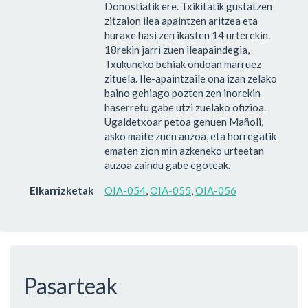
Donostiatik ere. Txikitatik gustatzen
zitzaion ilea apaintzen aritzea eta
huraxe hasi zen ikasten 14 urterekin.
18rekin jarri zuen ileapaindegia,
Txukuneko behiak ondoan marruez
zituela. Ile-apaintzaile ona izan zelako
baino gehiago pozten zen inorekin
haserretu gabe utzi zuelako ofizioa.
Ugaldetxoar petoa genuen Mañoli,
asko maite zuen auzoa, eta horregatik
ematen zion min azkeneko urteetan
auzoa zaindu gabe egoteak.
Elkarrizketak
OIA-054
,
OIA-055
,
OIA-056
Pasarteak