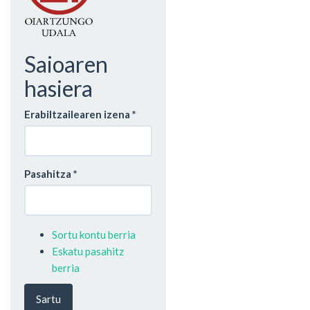
Saioaren
hasiera
Erabiltzailearen izena
*
Pasahitza
*
Sortu kontu berria
Eskatu pasahitz
berria
Sartu