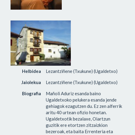
Helbidea
Lezantziñene (Txukune) (Ugaldetxo)
Jaiolekua
Lezantziñene (Txukune) (Ugaldetxo)
Biografia
Mañoli Aduriz esanda baino
Ugaldetxoko pelukera esanda jende
gehiagok ezagutzen du. Ez zen alferrik
aritu 40 urtean ofizio honetan.
Ugaldetxotik bezalaxe, Oiartzun
guzitik ere etortzen zitzaizkion
bezeroak, eta baita Errenteria eta