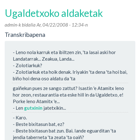
buruz
Ugaldetxoko aldaketak
admin
-k bidalia Ar, 04/22/2008 - 12:34-n
Transkribapena
- Leno nola karruk eta ibiltzen zin, 'ta lasai aski hor
Landatarrak... Zeakua, Landa...
- Zolotiarkuk?
- Zolotiarkuk eta hoik denak. Iriyakin 'ta dena 'ta hoi bai,
biño hoi dena oso aldatu da 'ta
gaiñekun pues ze sango zattut? Isastin 'e Atamitx leno
hor zeon, restaurantia eta eske hill in da Ugaldetxo, e!
Porke leno Atamitx 'e...
- Len
gutxinin
jatetxikin...
- Karo.
- Beste bixitasun bat, ez?
- Beste bixitasun bat zun. Bai. Iande eguarditan 'ta
jendia taberneta 'ta zeata 'ta oaiñ?