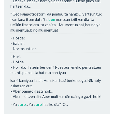
- Ez daka, ez daka barriyo bat sateko: "Bueno pues aizu
hartzen da...
" Geo kampotik etorri da jendia, 'ta nahiz Oiyartzunguk
izan lana itten dute 'ta
ben
martxan ibiltzen dia 'ta
umikin ikastolara 'ta zea 'ta... Muimentua bai, haundiya
muimentua, biño muimentua!
- Hoi da!
- Ez bizi!
- Nortasunik ez.
- Hori.
- Hoi da.
- Hori da. 'Ta zein ber den? Pues aurreneko pentsatzen
dut nik plazoleta bat eta barriyua
karri kamiyua lasai! Hortikan hasi berko dugu. Nik hoiy
eskatzen dut.
- Aber oaingo gazti hoik...
- Aber muitzen din. Aber muitzen din oaingo gazti hoik!
- Ya
auro
... Ya
auro
hasiko dia? 'O...