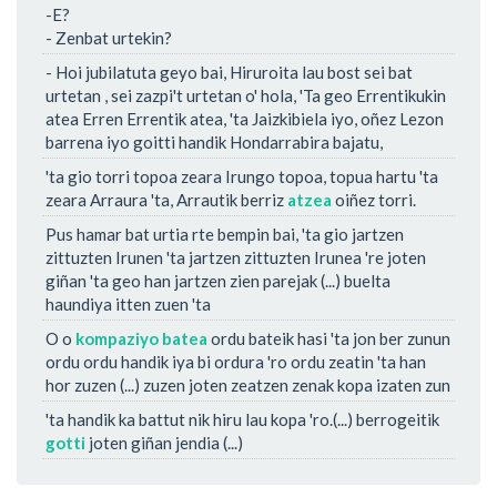
-E?
- Zenbat urtekin?
- Hoi jubilatuta geyo bai, Hiruroita lau bost sei bat
urtetan , sei zazpi't urtetan o' hola, 'Ta geo Errentikukin
atea Erren Errentik atea, 'ta Jaizkibiela iyo, oñez Lezon
barrena iyo goitti handik Hondarrabira bajatu,
'ta gio torri topoa zeara Irungo topoa, topua hartu 'ta
zeara Arraura 'ta, Arrautik berriz
atzea
oiñez torri.
Pus hamar bat urtia rte bempin bai, 'ta gio jartzen
zittuzten Irunen 'ta jartzen zittuzten Irunea 're joten
giñan 'ta geo han jartzen zien parejak (...) buelta
haundiya itten zuen 'ta
O o
kompaziyo batea
ordu bateik hasi 'ta jon ber zunun
ordu ordu handik iya bi ordura 'ro ordu zeatin 'ta han
hor zuzen (...) zuzen joten zeatzen zenak kopa izaten zun
'ta handik ka battut nik hiru lau kopa 'ro.(...) berrogeitik
gotti
joten giñan jendia (...)