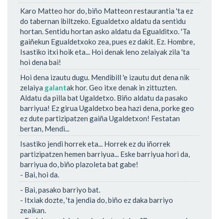
Karo Matteo hor do, biño Matteon restaurantia 'ta ez
do tabernan ibiltzeko. Egualdetxo aldatu da sentidu
hortan. Sentidu hortan asko aldatu da Egualditxo. 'Ta
gaiñekun Egualdetxoko zea, pues ez dakit. Ez. Hombre,
Isastiko itxi hoik eta... Hoi denak leno zelaiyak zila 'ta
hoi dena bai!
Hoi dena izautu dugu. Mendibill 'e izautu dut dena nik
zelaiya
galant
ak hor. Geo itxe denak in zittuzten.
Aldatu da pilla bat Ugaldetxo. Biño aldatu da pasako
barriyua! Ez girua Ugaldetxo bea hazi dena, porke geo
ez dute partizipatzen gaiña Ugaldetxon! Festatan
bertan, Mendi...
Isastiko jendi horrek eta... Horrek ez du iñorrek
partizipatzen hemen barriyua... Eske barriyua hori da,
barriyua do, biño plazoleta bat gabe!
- Bai, hoi da.
- Bai, pasako barriyo bat.
- Itxiak dozte, 'ta jendia do, biño ez daka barriyo
zeaikan.