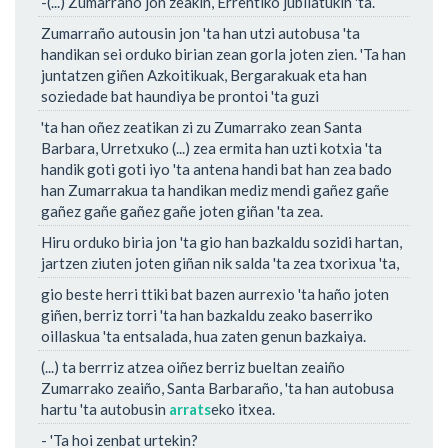
-(...) Zumarraño jon zeakin, Errentiko jubilatukin 'ta.
Zumarraño autousin jon 'ta han utzi autobusa 'ta
handikan sei orduko birian zean gorla joten zien. 'Ta han
juntatzen giñen Azkoitikuak, Bergarakuak eta han
soziedade bat haundiya be prontoi 'ta guzi
'ta han oñez zeatikan zi zu Zumarrako zean Santa
Barbara, Urretxuko (...) zea ermita han uzti kotxia 'ta
handik goti goti iyo 'ta antena handi bat han zea bado
han Zumarrakua ta handikan mediz mendi gañez gañe
gañez gañe gañez gañe joten giñan 'ta zea.
Hiru orduko biria jon 'ta gio han bazkaldu sozidi hartan,
jartzen ziuten joten giñan nik salda 'ta zea txorixua 'ta,
gio beste herri ttiki bat bazen aurrexio 'ta haño joten
giñen, berriz torri 'ta han bazkaldu zeako baserriko
oillaskua 'ta entsalada, hua zaten genun bazkaiya.
(...) ta berrriz atzea oiñez berriz bueltan zeaiño
Zumarrako zeaiño, Santa Barbaraño, 'ta han autobusa
hartu 'ta autobusin
arrats
eko itxea.
- 'Ta hoi zenbat urtekin?