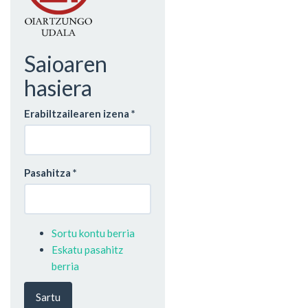
Saioaren
hasiera
Erabiltzailearen izena
*
Pasahitza
*
Sortu kontu berria
Eskatu pasahitz
berria
Sartu