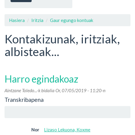
Hasiera
Iritzia
Gaur egungo kontuak
Kontakizunak, iritziak,
albisteak...
Harro egindakoaz
Aintzane Toledo...
-k bidalia Or, 07/05/2019 - 11:20-n
Transkribapena
Nor
Lizaso Lekuona, Koxme