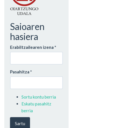
Saioaren
hasiera
Erabiltzailearen izena
*
Pasahitza
*
Sortu kontu berria
Eskatu pasahitz
berria
Sartu