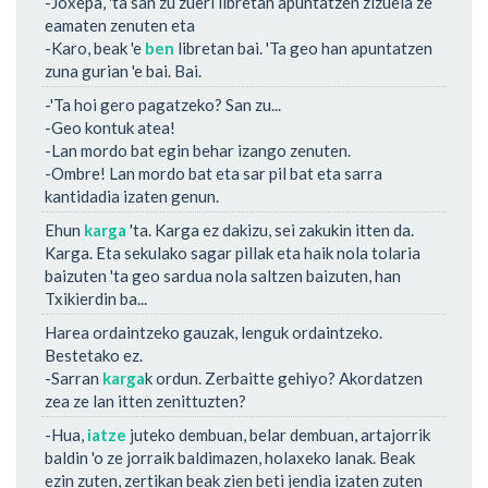
-Joxepa, 'ta san zu zueri libretan apuntatzen zizuela ze
eamaten zenuten eta
-Karo, beak 'e
ben
libretan bai. 'Ta geo han apuntatzen
zuna gurian 'e bai. Bai.
-'Ta hoi gero pagatzeko? San zu...
-Geo kontuk atea!
-Lan mordo bat egin behar izango zenuten.
-Ombre! Lan mordo bat eta sar pil bat eta sarra
kantidadia izaten genun.
Ehun
karga
'ta. Karga ez dakizu, sei zakukin itten da.
Karga. Eta sekulako sagar pillak eta haik nola tolaria
baizuten 'ta geo sardua nola saltzen baizuten, han
Txikierdin ba...
Harea ordaintzeko gauzak, lenguk ordaintzeko.
Bestetako ez.
-Sarran
karga
k ordun. Zerbaitte gehiyo? Akordatzen
zea ze lan itten zenittuzten?
-Hua,
iatze
juteko dembuan, belar dembuan, artajorrik
baldin 'o ze jorraik baldimazen, holaxeko lanak. Beak
ezin zuten, zertikan beak zien beti jendia izaten zuten