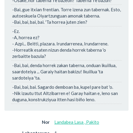
-Osake, hor taberna 're bazeon? Taberna 're bazun?
-Bai, gue itxian frentian. Torre izena zun tabernak. Esto,
autoeskuela Oiyartzunguan amonak taberna.
-Bai, bai, bai, bai. 'Ta horrea juten zien?
-Ez.
-A, horrea ez?
- Azpi... Beitti, plazara. Irundarrenea, Irundarrene.
-Horreatik esaten nizun denda horrek taberna 'o
zerbaitte bazula?
-Bai, bai, denda horrek zakan taberna, onduan ikuillua,
saardoteiya ... Garaiy haitan bakizu! Ikuillua 'ta
sardoteiya 'ta.
-Bai, bai, bai. Sagardo demboan ba, kupel pare bat 'o.
-Nik izautu ttut Altzibarren e! Garay haitan e, leno san
duguna, konstrukziyua itten hasi biño leno.
Nor
Landabea Lasa , Pakito
Lehentasuna
1