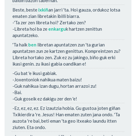
baldin bazon tabernan.
Beste, beste
ixkiñ
an jarri 'ta. Hoi gauza, ordukoz lotsa
ematen zian libretakin ibilli biarra.
-'Ta zer zen libreta hoi? Zertako zen?
-Libreta hoi ba ze
enkargu
k hartzen zenittun
apuntatzeko.
'Ta haik
ben
libretan apuntatzen zun 'ta gurian
apuntatzen zun ze kartzen genittun. Kompreintzen zu?
Libreta hortako zen. Zuk ez zu jakingo, biño guk erki
ikasi genin. zu ikasi gabia oandikan e!
-Gu bat 'e ikusi gabiak.
-Joxentoniok nahikua maten baizu!
-Guk nahikua izan dugu, hortan arrazoi zu!
-Bai.
-Guk goseik ez dakigu zer den 'e!
-Ez, ez, ez, ez. Ez izautzia hobia. Gu gustoa joten giñan
Txikierdira 're. Jesus! Han ematen zuten jana ondo. 'Ta
auzota 're bai, beti eman 'ta geo itxeako laundu itten
ziuten. Eta ondo.