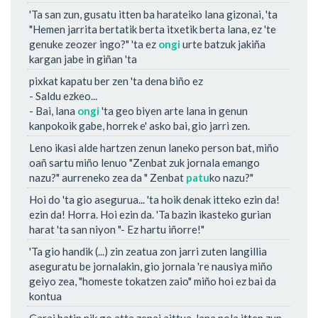
'Ta san zun, gusatu itten ba harateiko lana gizonai, 'ta
"Hemen jarrita bertatik berta itxetik berta lana, ez 'te
genuke zeozer ingo?" 'ta ez
ongi
urte batzuk jakiña
kargan jabe in giñan 'ta
pixkat kapatu ber zen 'ta dena biño ez
- Saldu ezkeo...
- Bai, lana
ongi
'ta geo biyen arte lana in genun
kanpokoik gabe, horrek e' asko bai, gio jarri zen.
Leno ikasi alde hartzen zenun laneko person bat, miño
oañ sartu miño lenuo "Zenbat zuk jornala emango
nazu?" aurreneko zea da " Zenbat
patu
ko nazu?"
Hoi do 'ta gio asegurua... 'ta hoik denak itteko ezin da!
ezin da! Horra. Hoi ezin da. 'Ta bazin ikasteko gurian
harat 'ta san niyon "- Ez hartu iñorre!"
'Ta gio handik (...) zin zeatua zon jarri zuten langillia
aseguratu be jornalakin, gio jornala 're nausiya miño
geiyo zea, "homeste tokatzen zaio" miño hoi ez bai da
kontua
Garai batin nik go atta zenai aittua, lana nola itten zun