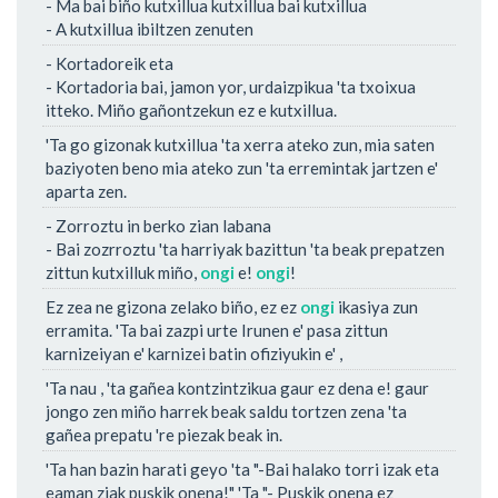
- Ma bai biño kutxillua kutxillua bai kutxillua
- A kutxillua ibiltzen zenuten
- Kortadoreik eta
- Kortadoria bai, jamon yor, urdaizpikua 'ta txoixua
itteko. Miño gañontzekun ez e kutxillua.
'Ta go gizonak kutxillua 'ta xerra ateko zun, mia saten
baziyoten beno mia ateko zun 'ta erremintak jartzen e'
aparta zen.
- Zorroztu in berko zian labana
- Bai zozrroztu 'ta harriyak bazittun 'ta beak prepatzen
zittun kutxilluk miño,
ongi
e!
ongi
!
Ez zea ne gizona zelako biño, ez ez
ongi
ikasiya zun
erramita. 'Ta bai zazpi urte Irunen e' pasa zittun
karnizeiyan e' karnizei batin ofiziyukin e' ,
'Ta nau , 'ta gañea kontzintzikua gaur ez dena e! gaur
jongo zen miño harrek beak saldu tortzen zena 'ta
gañea prepatu 're piezak beak in.
'Ta han bazin harati geyo 'ta "-Bai halako torri izak eta
eaman ziak puskik onena!" 'Ta "- Puskik onena ez