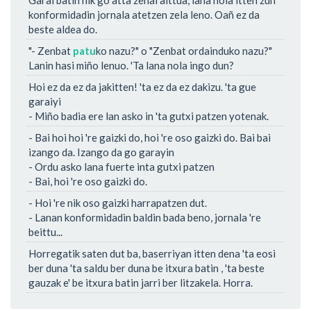
konformidadin jornala atetzen zela leno. Oañ ez da
beste aldea do.
"- Zenbat
patu
ko nazu?" o "Zenbat ordainduko nazu?"
Lanin hasi miño lenuo. 'Ta lana nola ingo dun?
Hoi ez da ez da jakitten! 'ta ez da ez dakizu. 'ta gue
garaiyi
- Miño badia ere lan asko in 'ta gutxi patzen yotenak.
- Bai hoi hoi 're gaizki do, hoi 're oso gaizki do. Bai bai
izango da. Izango da go garayin
- Ordu asko lana fuerte inta gutxi patzen
- Bai, hoi 're oso gaizki do.
- Hoi 're nik oso gaizki harrapatzen dut.
- Lanan konformidadin baldin bada beno, jornala 're
beittu...
Horregatik saten dut ba, baserriyan itten dena 'ta eosi
ber duna 'ta saldu ber duna be itxura batin , 'ta beste
gauzak e' be itxura batin jarri ber litzakela. Horra.