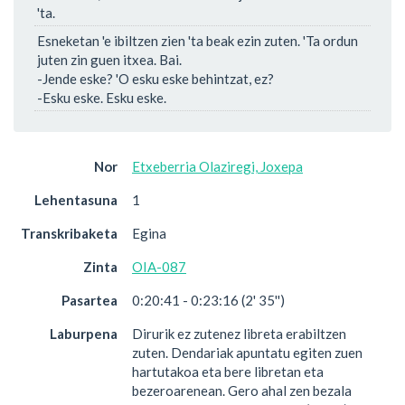
'ta.
Esneketan 'e ibiltzen zien 'ta beak ezin zuten. 'Ta ordun
juten zin guen itxea. Bai.
-Jende eske? 'O esku eske behintzat, ez?
-Esku eske. Esku eske.
Nor
Etxeberria Olaziregi, Joxepa
Lehentasuna
1
Transkribaketa
Egina
Zinta
OIA-087
Pasartea
0:20:41 - 0:23:16 (2' 35'')
Laburpena
Dirurik ez zutenez libreta erabiltzen
zuten. Dendariak apuntatu egiten zuen
hartutakoa eta bere libretan eta
bezeroarenean. Gero ahal zen bezala