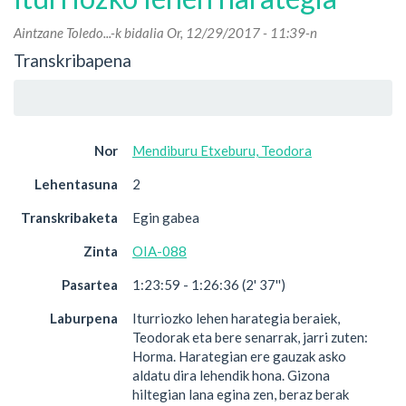
Aintzane Toledo...
-k bidalia Or, 12/29/2017 - 11:39-n
Transkribapena
Nor
Mendiburu Etxeburu, Teodora
Lehentasuna
2
Transkribaketa
Egin gabea
Zinta
OIA-088
Pasartea
1:23:59 - 1:26:36 (2' 37'')
Laburpena
Iturriozko lehen harategia beraiek,
Teodorak eta bere senarrak, jarri zuten:
Horma. Harategian ere gauzak asko
aldatu dira lehendik hona. Gizona
hiltegian lana egina zen, beraz berak