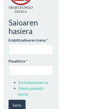
Saioaren
hasiera
Erabiltzailearen izena
*
Pasahitza
*
Sortu kontu berria
Eskatu pasahitz
berria
Sartu