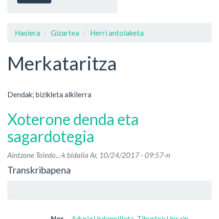
Hasiera
Gizartea
Herri antolaketa
Merkataritza
Dendak; bizikleta alkilerra
Xoterone denda eta
sagardotegia
Aintzane Toledo...
-k bidalia Ar, 10/24/2017 - 09:57-n
Transkribapena
Nor
Aduriz Urdanpilleta, Tiburtxi
;
Unsain