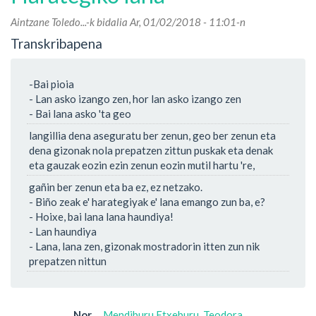
Aintzane Toledo...
-k bidalia Ar, 01/02/2018 - 11:01-n
Transkribapena
-Bai pioia
- Lan asko izango zen, hor lan asko izango zen
- Bai lana asko 'ta geo
langillia dena aseguratu ber zenun, geo ber zenun eta
dena gizonak nola prepatzen zittun puskak eta denak
eta gauzak eozin ezin zenun eozin mutil hartu 're,
gañin ber zenun eta ba ez, ez netzako.
- Biño zeak e' harategiyak e' lana emango zun ba, e?
- Hoixe, bai lana lana haundiya!
- Lan haundiya
- Lana, lana zen, gizonak mostradorin itten zun nik
prepatzen nittun
Nor
Mendiburu Etxeburu, Teodora