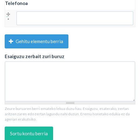
Telefonoa
Telefonoa
Gehitu elementu berria
Esaiguzu zerbait zuri buruz
Zeure buruaren berri emateko lekua duzu hau. Esaiguzu, esaterako, zertan
aritzen zaren edo zertan lagundu nahi duzun. Eremu honetako edukia ez da
agerian erakutsiko.
Sortu kontu berria