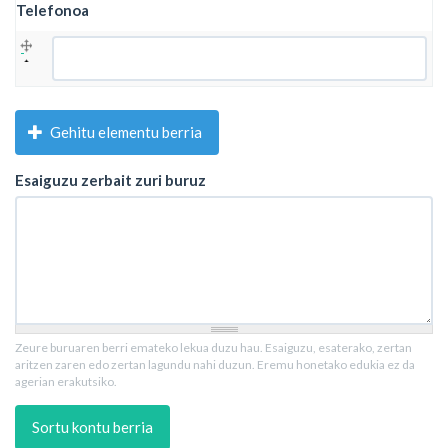
Telefonoa
Telefonoa
Gehitu elementu berria
Esaiguzu zerbait zuri buruz
Zeure buruaren berri emateko lekua duzu hau. Esaiguzu, esaterako, zertan
aritzen zaren edo zertan lagundu nahi duzun. Eremu honetako edukia ez da
agerian erakutsiko.
Sortu kontu berria