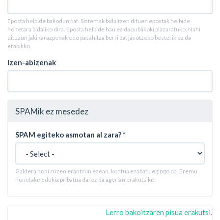
Eposta helbide baliodun bat. Sistemak bidaltzen dituen epostak helbide
honetara bidaliko dira. Eposta helbide hau ez da publikoki plazaratuko. Nahi
dituzun jakinarazpenak edo pasahitza berri bat jasotzeko besterik ez da
erabiliko.
Izen-abizenak
SPAMik ez mesedez
SPAM egiteko asmotan al zara?
*
Galdera honi zuzen erantzun ezean, kontua ezabatu egingo da. Eremu
honetako edukia pribatua da, ez da agerian erakutsiko.
Lerro bakoitzaren pisua erakutsi.