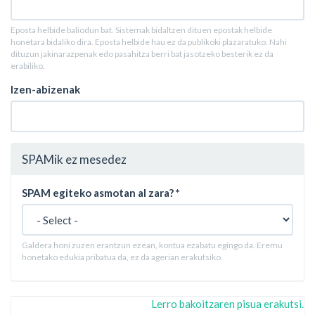
Eposta helbide baliodun bat. Sistemak bidaltzen dituen epostak helbide
honetara bidaliko dira. Eposta helbide hau ez da publikoki plazaratuko. Nahi
dituzun jakinarazpenak edo pasahitza berri bat jasotzeko besterik ez da
erabiliko.
Izen-abizenak
SPAMik ez mesedez
SPAM egiteko asmotan al zara?
*
Galdera honi zuzen erantzun ezean, kontua ezabatu egingo da. Eremu
honetako edukia pribatua da, ez da agerian erakutsiko.
Lerro bakoitzaren pisua erakutsi.