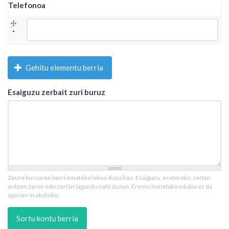
Telefonoa
Telefonoa
Gehitu elementu berria
Esaiguzu zerbait zuri buruz
Zeure buruaren berri emateko lekua duzu hau. Esaiguzu, esaterako, zertan
aritzen zaren edo zertan lagundu nahi duzun. Eremu honetako edukia ez da
agerian erakutsiko.
Sortu kontu berria