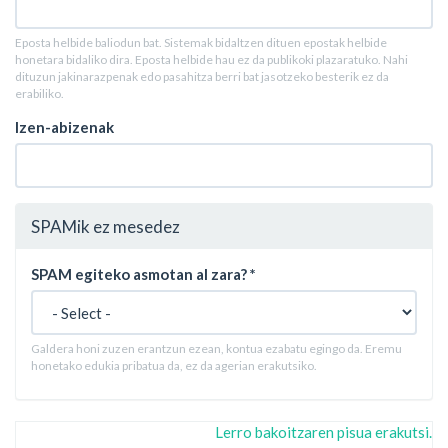
Eposta helbide baliodun bat. Sistemak bidaltzen dituen epostak helbide
honetara bidaliko dira. Eposta helbide hau ez da publikoki plazaratuko. Nahi
dituzun jakinarazpenak edo pasahitza berri bat jasotzeko besterik ez da
erabiliko.
Izen-abizenak
SPAMik ez mesedez
SPAM egiteko asmotan al zara?
*
Galdera honi zuzen erantzun ezean, kontua ezabatu egingo da. Eremu
honetako edukia pribatua da, ez da agerian erakutsiko.
Lerro bakoitzaren pisua erakutsi.