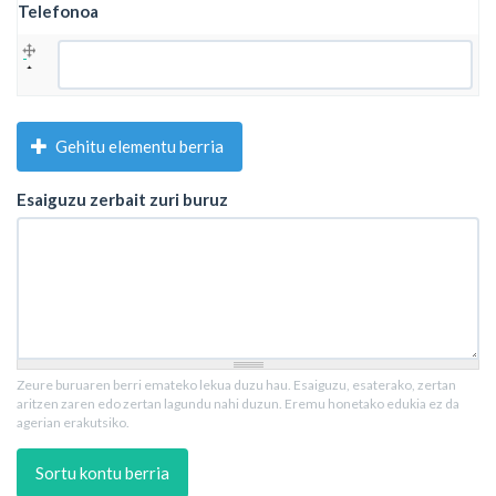
Telefonoa
Telefonoa
Gehitu elementu berria
Esaiguzu zerbait zuri buruz
Zeure buruaren berri emateko lekua duzu hau. Esaiguzu, esaterako, zertan
aritzen zaren edo zertan lagundu nahi duzun. Eremu honetako edukia ez da
agerian erakutsiko.
Sortu kontu berria