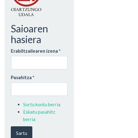
Saioaren
hasiera
Erabiltzailearen izena
*
Pasahitza
*
Sortu kontu berria
Eskatu pasahitz
berria
Sartu