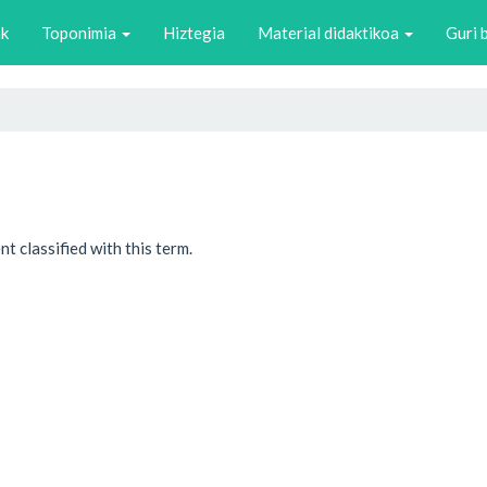
ak
Toponimia
Hiztegia
Material didaktikoa
Guri 
t classified with this term.