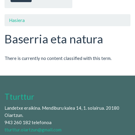
Hasiera
Baserria eta natura
There is currently no content classified with this term.
Tturttur
Landetxe eraikina. Mendiburu kalea 14, 1. solairua. 20180
Oiartzun.
943 260 182 telefonoa
tturttur.oiartzun@gmail.com