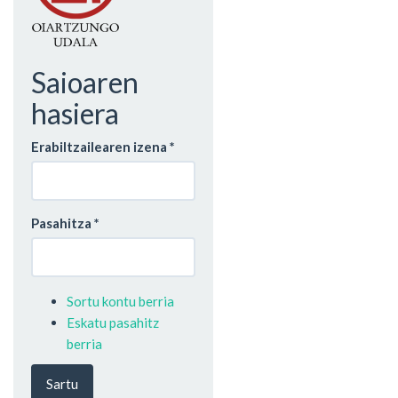
Saioaren
hasiera
Erabiltzailearen izena
*
Pasahitza
*
Sortu kontu berria
Eskatu pasahitz
berria
Sartu