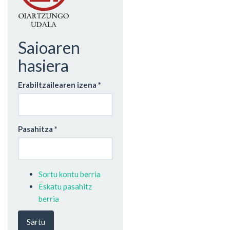
Saioaren
hasiera
Erabiltzailearen izena
*
Pasahitza
*
Sortu kontu berria
Eskatu pasahitz
berria
Sartu