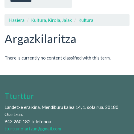
Hasiera
Kultura, Kirola, Jaiak
Kultura
Argazkilaritza
There is currently no content classified with this term.
Tturttur
Landetxe eraikina. Mendiburu kalea 14, 1. solairua. 20180
Oiartzun.
943 260 182 telefonoa
tturttur.oiartzun@gmail.com