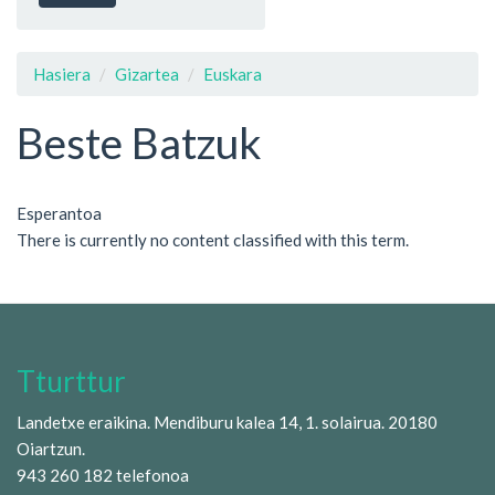
Hasiera
Gizartea
Euskara
Beste Batzuk
Esperantoa
There is currently no content classified with this term.
Tturttur
Landetxe eraikina. Mendiburu kalea 14, 1. solairua. 20180
Oiartzun.
943 260 182 telefonoa