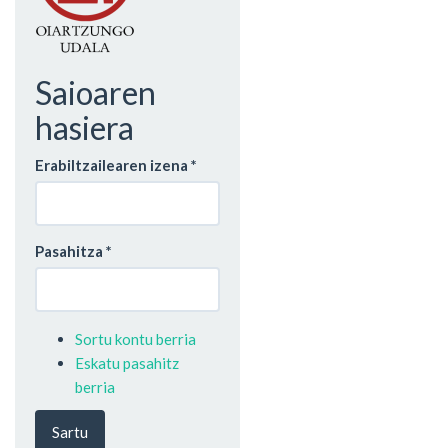
Saioaren
hasiera
Erabiltzailearen izena
*
Pasahitza
*
Sortu kontu berria
Eskatu pasahitz
berria
Sartu