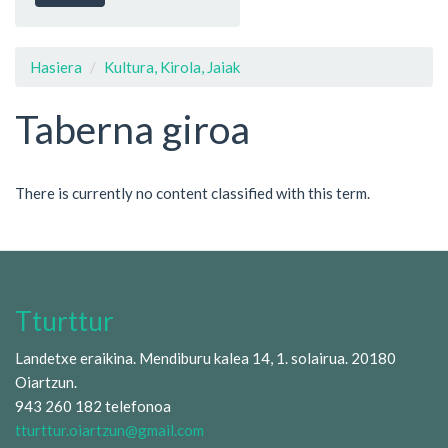
Hasiera
Kultura, Kirola, Jaiak
Taberna giroa
There is currently no content classified with this term.
Tturttur
Landetxe eraikina. Mendiburu kalea 14, 1. solairua. 20180
Oiartzun.
943 260 182 telefonoa
tturttur.oiartzun@gmail.com