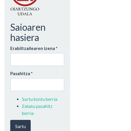
Saioaren
hasiera
Erabiltzailearen izena
*
Pasahitza
*
Sortu kontu berria
Eskatu pasahitz
berria
Sartu