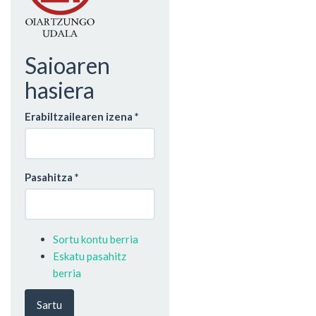
Saioaren
hasiera
Erabiltzailearen izena
*
Pasahitza
*
Sortu kontu berria
Eskatu pasahitz
berria
Sartu