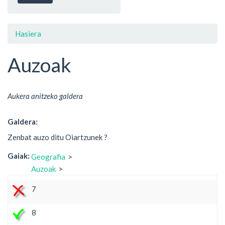
Hasiera
Auzoak
Aukera anitzeko galdera
Galdera:
Zenbat auzo ditu Oiartzunek ?
Gaiak:
Geografia
Auzoak
7
8