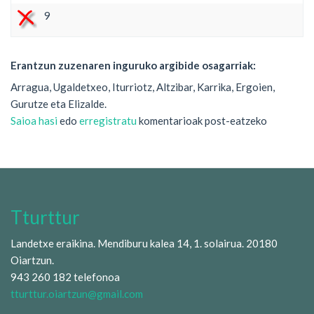
9
Erantzun zuzenaren inguruko argibide osagarriak:
Arragua, Ugaldetxeo, Iturriotz, Altzibar, Karrika, Ergoien,
Gurutze eta Elizalde.
Saioa hasi
edo
erregistratu
komentarioak post-eatzeko
Tturttur
Landetxe eraikina. Mendiburu kalea 14, 1. solairua. 20180
Oiartzun.
943 260 182 telefonoa
tturttur.oiartzun@gmail.com