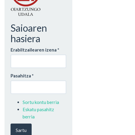
Saioaren
hasiera
Erabiltzailearen izena
*
Pasahitza
*
Sortu kontu berria
Eskatu pasahitz
berria
Sartu