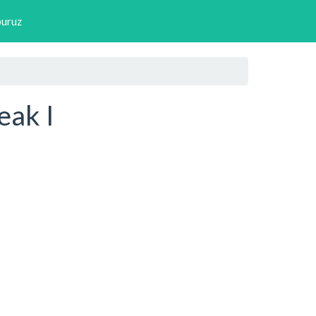
buruz
eak I