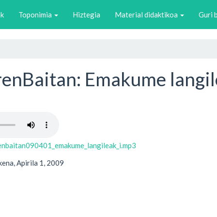
ak
Toponimia
Hiztegia
Material didaktikoa
Guri 
renBaitan: Emakume langil
renbaitan090401_emakume_langileak_i.mp3
ena, Apirila 1, 2009