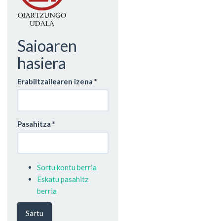
Saioaren
hasiera
Erabiltzailearen izena
*
Pasahitza
*
Sortu kontu berria
Eskatu pasahitz
berria
Sartu