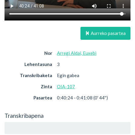
Aurreko pasartea
Nor
Arregi Aldai, Euxebi
Lehentasuna
3
Transkribaketa
Egin gabea
Zinta
OIA-107
Pasartea
0:40:24 - 0:41:08 (0' 44'')
Transkribapena