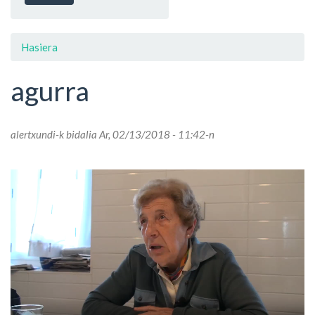
Hasiera
agurra
alertxundi
-k bidalia Ar, 02/13/2018 - 11:42-n