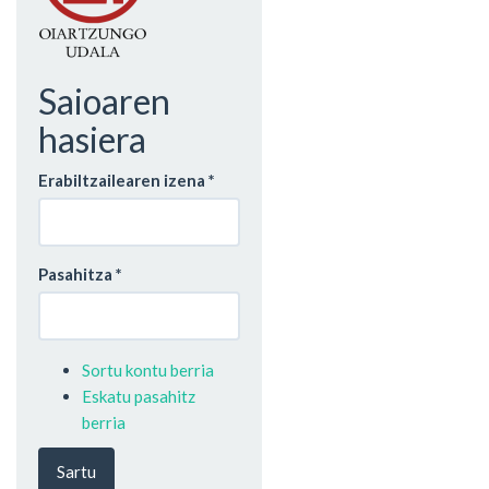
Saioaren
hasiera
Erabiltzailearen izena
*
Pasahitza
*
Sortu kontu berria
Eskatu pasahitz
berria
Sartu