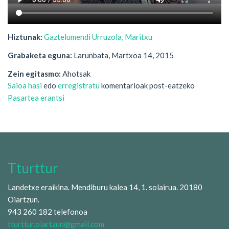
Hiztunak:
Gaztelumendi Urruzola, Maritxu
Grabaketa eguna:
Larunbata, Martxoa 14, 2015
Zein egitasmo:
Ahotsak
Saioa hasi
edo
erregistratu
komentarioak post-eatzeko
Pasartea erantsi
Tturttur
Landetxe eraikina. Mendiburu kalea 14, 1. solairua. 20180
Oiartzun.
943 260 182 telefonoa
tturttur.oiartzun@gmail.com