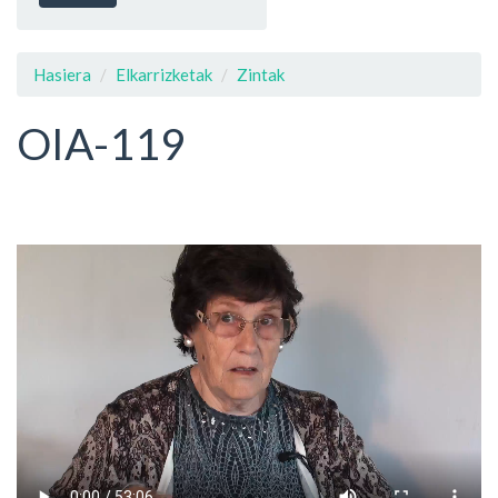
Hasiera
Elkarrizketak
Zintak
OIA-119