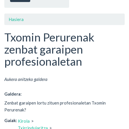
Hasiera
Txomin Perurenak
zenbat garaipen
profesionaletan
Aukera anitzeko galdera
Galdera:
Zenbat garaipen lortu zituen profesionaletan Txomin
Perurenak?
Gaiak:
Kirola
Txirrindularitza