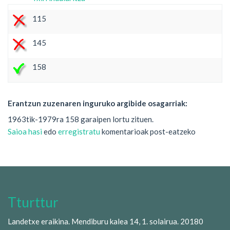
115
145
158
Erantzun zuzenaren inguruko argibide osagarriak:
1963tik-1979ra 158 garaipen lortu zituen.
Saioa hasi
edo
erregistratu
komentarioak post-eatzeko
Tturttur
Landetxe eraikina. Mendiburu kalea 14, 1. solairua. 20180