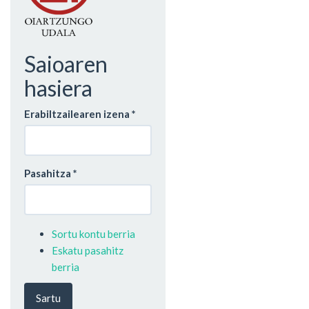
Saioaren
hasiera
Erabiltzailearen izena
*
Pasahitza
*
Sortu kontu berria
Eskatu pasahitz
berria
Sartu