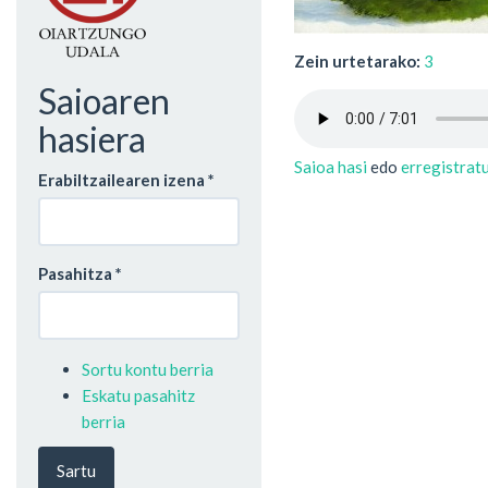
Zein urtetarako:
3
Saioaren
hasiera
Saioa hasi
edo
erregistrat
Erabiltzailearen izena
*
Pasahitza
*
Sortu kontu berria
Eskatu pasahitz
berria
Sartu