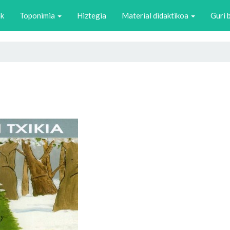
ak
Toponimia
Hiztegia
Material didaktikoa
Guri 
a