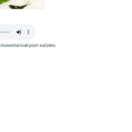
u
komentarioak post-eatzeko