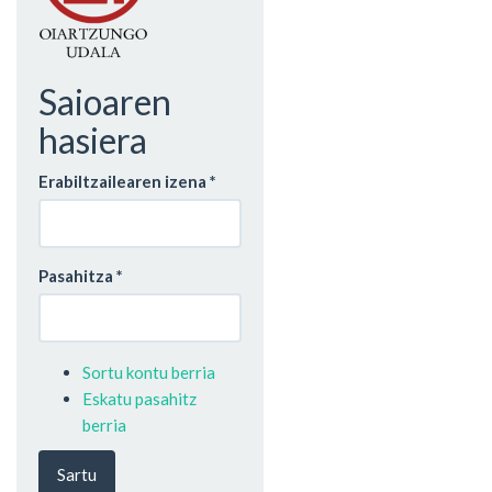
Saioaren
hasiera
Erabiltzailearen izena
*
Pasahitza
*
Sortu kontu berria
Eskatu pasahitz
berria
Sartu