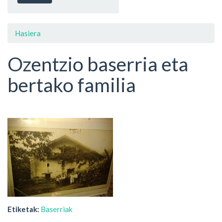
Hasiera
Ozentzio baserria eta
bertako familia
Etiketak:
Baserriak