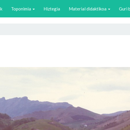
ak
Toponimia
Hiztegia
Material didaktikoa
Guri 