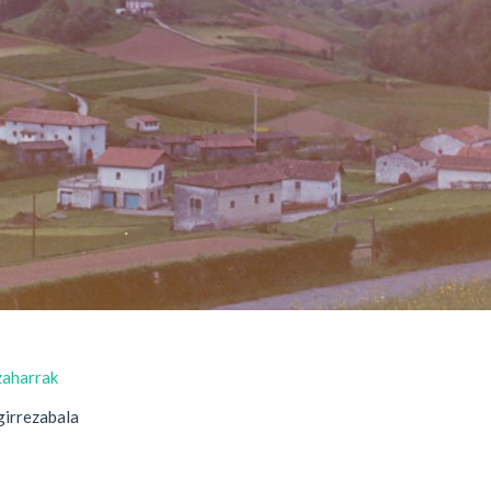
zaharrak
girrezabala