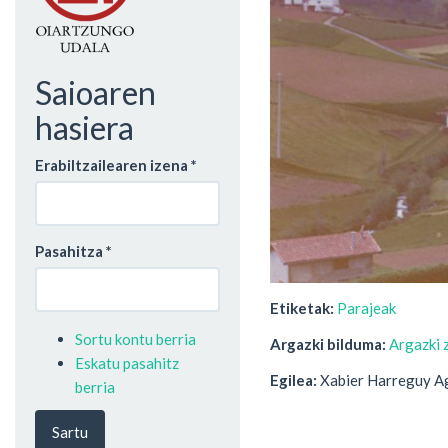
Saioaren
hasiera
Erabiltzailearen izena
*
Pasahitza
*
Etiketak:
Parajeak
Sortu kontu berria
Argazki bilduma:
Argazki 
Eskatu pasahitz
Egilea:
Xabier Harreguy A
berria
Sartu