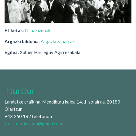
Etiketak:
Ospakizunak
Argazki bilduma:
Argazki zaharrak
Egilea:
Xabier Harreguy Agirrezabala
Tturttur
Landetxe eraikina. Mendiburu kalea 14, 1. solairua. 20180
Oiartzun.
943 260 182 telefonoa
tturttur.oiartzun@gmail.com