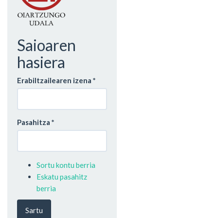
Saioaren
hasiera
Erabiltzailearen izena
*
Pasahitza
*
Sortu kontu berria
Eskatu pasahitz
berria
Sartu