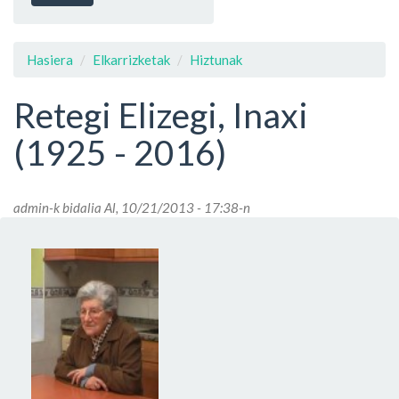
Hasiera
Elkarrizketak
Hiztunak
Retegi Elizegi, Inaxi
(1925 - 2016)
admin
-k bidalia Al, 10/21/2013 - 17:38-n