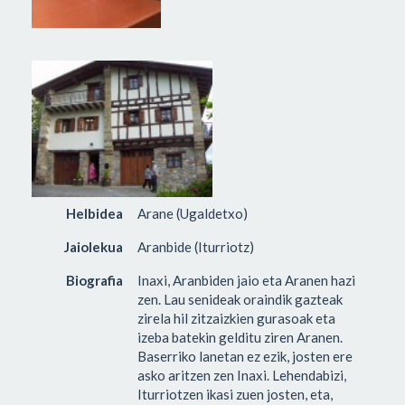
Helbidea
Arane (Ugaldetxo)
Jaiolekua
Aranbide (Iturriotz)
Biografia
Inaxi, Aranbiden jaio eta Aranen hazi
zen. Lau senideak oraindik gazteak
zirela hil zitzaizkien gurasoak eta
izeba batekin gelditu ziren Aranen.
Baserriko lanetan ez ezik, josten ere
asko aritzen zen Inaxi. Lehendabizi,
Iturriotzen ikasi zuen josten, eta,