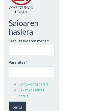
Saioaren
hasiera
Erabiltzailearen izena
*
Pasahitza
*
Sortu kontu berria
Eskatu pasahitz
berria
Sartu