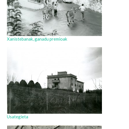
Xanistebanak, ganadu premioak
Usategieta