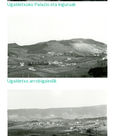
Ugaldetxoko Palazio eta inguruak
Ugaldetxo arrobigaindik