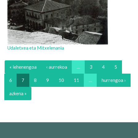
Udaletxea eta Mitxelenania
« lehenengoa
‹ aurrekoa
…
3
4
5
6
7
8
9
10
11
…
hurrengoa ›
azkena »