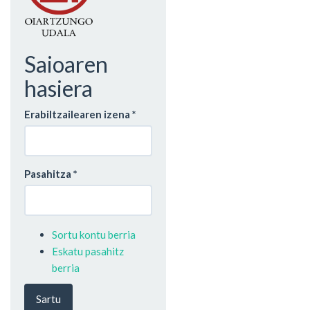
Saioaren
hasiera
Erabiltzailearen izena
*
Pasahitza
*
Sortu kontu berria
Eskatu pasahitz
berria
Sartu