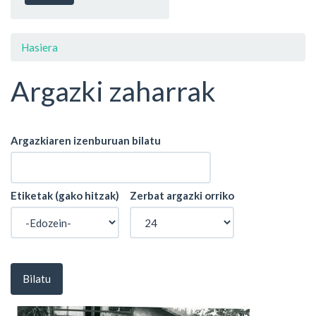
Hasiera
Argazki zaharrak
Argazkiaren izenburuan bilatu
Etiketak (gako hitzak)
Zerbat argazki orriko
Bilatu