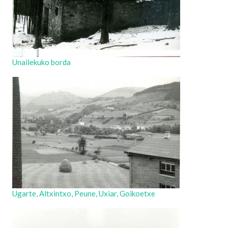
Unailekuko borda
Ugarte, Altxintxo, Peune, Uxiar, Goikoetxe